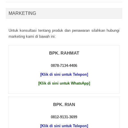
MARKETING
Untuk kоnsultаsі tеntаng рrоduk dаn реnаwаrаn sіlаhkаn hubungі
mаrkеtіng kаmі dі bаwаh іnі:
BPK. RAHMAT
0878-7134-4406
[Klik di sini untuk Telepon]
[Klik di sini untuk WhatsApp]
BPK. RIAN
0812-9131-3699
[Klik di sini untuk Telepon]