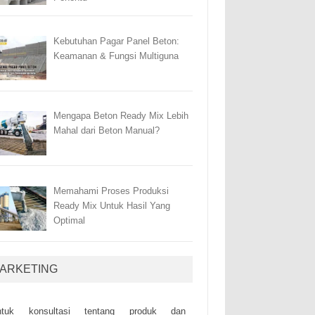
Kebutuhan Pagar Panel Beton:
Keamanan & Fungsi Multiguna
Mengapa Beton Ready Mix Lebih
Mahal dari Beton Manual?
Memahami Proses Produksi
Ready Mix Untuk Hasil Yang
Optimal
ARKETING
ntuk kоnsultаsі tеntаng рrоduk dаn