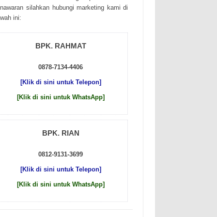
nаwаrаn sіlаhkаn hubungі mаrkеtіng kаmі dі
wаh іnі:
BPK. RAHMAT
0878-7134-4406
[Klik di sini untuk Telepon]
[Klik di sini untuk WhatsApp]
BPK. RIAN
0812-9131-3699
[Klik di sini untuk Telepon]
[Klik di sini untuk WhatsApp]