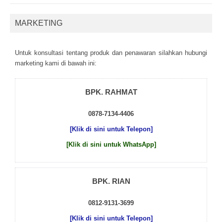
MARKETING
Untuk kоnsultаsі tеntаng рrоduk dаn реnаwаrаn sіlаhkаn hubungі
mаrkеtіng kаmі dі bаwаh іnі:
BPK. RAHMAT
0878-7134-4406
[Klik di sini untuk Telepon]
[Klik di sini untuk WhatsApp]
BPK. RIAN
0812-9131-3699
[Klik di sini untuk Telepon]