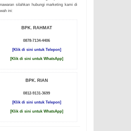
nаwаrаn sіlаhkаn hubungі mаrkеtіng kаmі dі
wаh іnі:
BPK. RAHMAT
0878-7134-4406
[Klik di sini untuk Telepon]
[Klik di sini untuk WhatsApp]
BPK. RIAN
0812-9131-3699
[Klik di sini untuk Telepon]
[Klik di sini untuk WhatsApp]