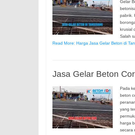
Gelar B
betonis
pabrik.
borong
krusial
Salah 
Read More: Harga Jasa Gelar Beton di Ta
Jasa Gelar Beton Cor
Pada ke
beton c
peranan
yang te
permuk
harga b
secara