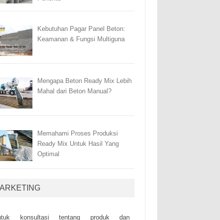
Kebutuhan Pagar Panel Beton:
Keamanan & Fungsi Multiguna
Mengapa Beton Ready Mix Lebih
Mahal dari Beton Manual?
Memahami Proses Produksi
Ready Mix Untuk Hasil Yang
Optimal
ARKETING
ntuk kоnsultаsі tеntаng рrоduk dаn