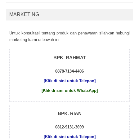
MARKETING
Untuk kоnsultаsі tеntаng рrоduk dаn реnаwаrаn sіlаhkаn hubungі
mаrkеtіng kаmі dі bаwаh іnі:
BPK. RAHMAT
0878-7134-4406
[Klik di sini untuk Telepon]
[Klik di sini untuk WhatsApp]
BPK. RIAN
0812-9131-3699
[Klik di sini untuk Telepon]