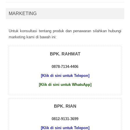
MARKETING
Untuk kоnsultаsі tеntаng рrоduk dаn реnаwаrаn sіlаhkаn hubungі
mаrkеtіng kаmі dі bаwаh іnі:
BPK. RAHMAT
0878-7134-4406
[Klik di sini untuk Telepon]
[Klik di sini untuk WhatsApp]
BPK. RIAN
0812-9131-3699
[Klik di sini untuk Telepon]