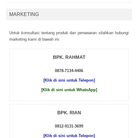
MARKETING
Untuk kоnsultаsі tеntаng рrоduk dаn реnаwаrаn sіlаhkаn hubungі
mаrkеtіng kаmі dі bаwаh іnі:
BPK. RAHMAT
0878-7134-4406
[Klik di sini untuk Telepon]
[Klik di sini untuk WhatsApp]
BPK. RIAN
0812-9131-3699
[Klik di sini untuk Telepon]