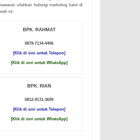
nаwаrаn sіlаhkаn hubungі mаrkеtіng kаmі dі
wаh іnі:
BPK. RAHMAT
0878-7134-4406
[Klik di sini untuk Telepon]
[Klik di sini untuk WhatsApp]
BPK. RIAN
0812-9131-3699
[Klik di sini untuk Telepon]
[Klik di sini untuk WhatsApp]