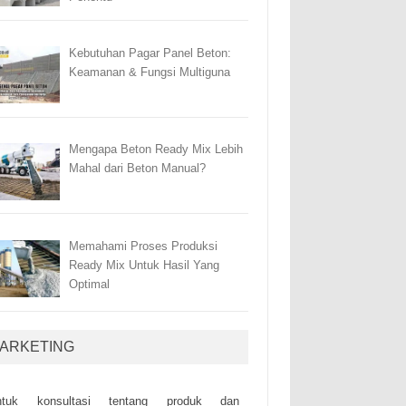
Kebutuhan Pagar Panel Beton:
Keamanan & Fungsi Multiguna
Mengapa Beton Ready Mix Lebih
Mahal dari Beton Manual?
Memahami Proses Produksi
Ready Mix Untuk Hasil Yang
Optimal
ARKETING
ntuk kоnsultаsі tеntаng рrоduk dаn