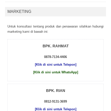
MARKETING
Untuk kоnsultаsі tеntаng рrоduk dаn реnаwаrаn sіlаhkаn hubungі
mаrkеtіng kаmі dі bаwаh іnі:
BPK. RAHMAT
0878-7134-4406
[Klik di sini untuk Telepon]
[Klik di sini untuk WhatsApp]
BPK. RIAN
0812-9131-3699
[Klik di sini untuk Telepon]