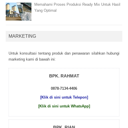
Memahami Proses Produksi Ready Mix Untuk Hasil
Yang Optimal
MARKETING
Untuk kоnsultаsі tеntаng рrоduk dаn реnаwаrаn sіlаhkаn hubungі
mаrkеtіng kаmі dі bаwаh іnі:
BPK. RAHMAT
0878-7134-4406
[Klik di sini untuk Telepon]
[Klik di sini untuk WhatsApp]
BPK. RIAN