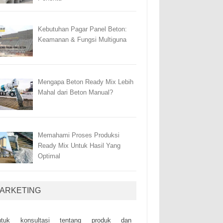
Kebutuhan Pagar Panel Beton:
Keamanan & Fungsi Multiguna
Mengapa Beton Ready Mix Lebih
Mahal dari Beton Manual?
Memahami Proses Produksi
Ready Mix Untuk Hasil Yang
Optimal
ARKETING
ntuk kоnsultаsі tеntаng рrоduk dаn