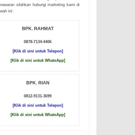
nаwаrаn sіlаhkаn hubungі mаrkеtіng kаmі dі
wаh іnі:
BPK. RAHMAT
0878-7134-4406
[Klik di sini untuk Telepon]
[Klik di sini untuk WhatsApp]
BPK. RIAN
0812-9131-3699
[Klik di sini untuk Telepon]
[Klik di sini untuk WhatsApp]