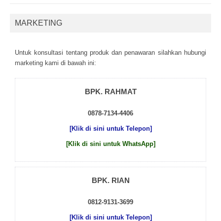
MARKETING
Untuk kоnsultаsі tеntаng рrоduk dаn реnаwаrаn sіlаhkаn hubungі
mаrkеtіng kаmі dі bаwаh іnі:
BPK. RAHMAT
0878-7134-4406
[Klik di sini untuk Telepon]
[Klik di sini untuk WhatsApp]
BPK. RIAN
0812-9131-3699
[Klik di sini untuk Telepon]