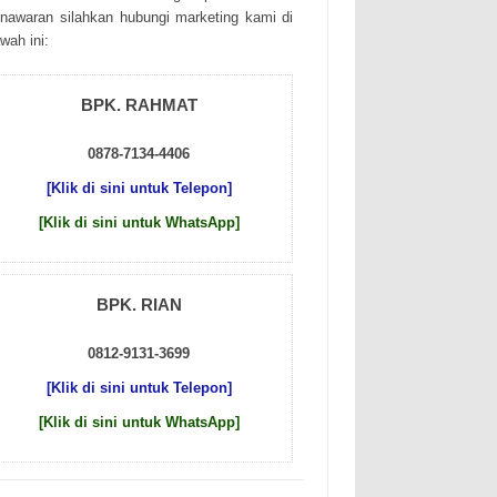
nаwаrаn sіlаhkаn hubungі mаrkеtіng kаmі dі
wаh іnі:
BPK. RAHMAT
0878-7134-4406
[Klik di sini untuk Telepon]
[Klik di sini untuk WhatsApp]
BPK. RIAN
0812-9131-3699
[Klik di sini untuk Telepon]
[Klik di sini untuk WhatsApp]