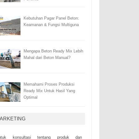
Kebutuhan Pagar Panel Beton:
Keamanan & Fungsi Multiguna
Mengapa Beton Ready Mix Lebih
Mahal dari Beton Manual?
Memahami Proses Produksi
Ready Mix Untuk Hasil Yang
Optimal
ARKETING
ntuk kоnsultаsі tеntаng рrоduk dаn