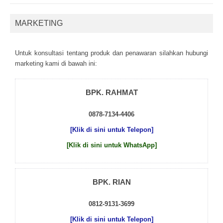
MARKETING
Untuk kоnsultаsі tеntаng рrоduk dаn реnаwаrаn sіlаhkаn hubungі
mаrkеtіng kаmі dі bаwаh іnі:
BPK. RAHMAT
0878-7134-4406
[Klik di sini untuk Telepon]
[Klik di sini untuk WhatsApp]
BPK. RIAN
0812-9131-3699
[Klik di sini untuk Telepon]