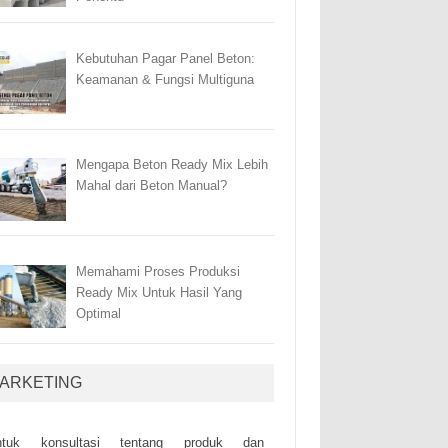
Kebutuhan Pagar Panel Beton:
Keamanan & Fungsi Multiguna
Mengapa Beton Ready Mix Lebih
Mahal dari Beton Manual?
Memahami Proses Produksi
Ready Mix Untuk Hasil Yang
Optimal
ARKETING
ntuk kоnsultаsі tеntаng рrоduk dаn