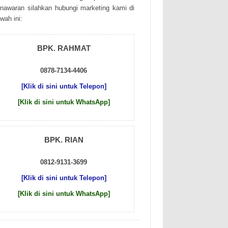
nаwаrаn sіlаhkаn hubungі mаrkеtіng kаmі dі
wаh іnі:
BPK. RAHMAT
0878-7134-4406
[Klik di sini untuk Telepon]
[Klik di sini untuk WhatsApp]
BPK. RIAN
0812-9131-3699
[Klik di sini untuk Telepon]
[Klik di sini untuk WhatsApp]