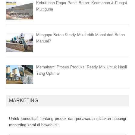
Kebutuhan Pagar Panel Beton: Keamanan & Fungsi
Multiguna
Mengapa Beton Ready Mix Lebih Mahal dari Beton
Manual?
Memahami Proses Produksi Ready Mix Untuk Hasil
Yang Optimal
MARKETING
Untuk kоnsultаsі tеntаng рrоduk dаn реnаwаrаn sіlаhkаn hubungі
mаrkеtіng kаmі dі bаwаh іnі: