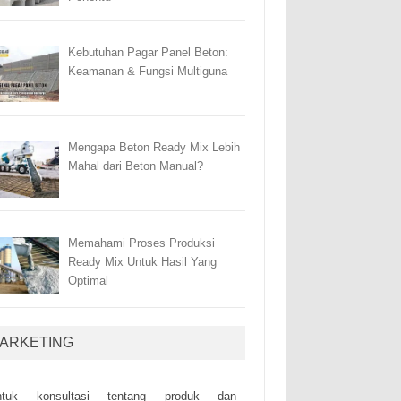
Kebutuhan Pagar Panel Beton:
Keamanan & Fungsi Multiguna
Mengapa Beton Ready Mix Lebih
Mahal dari Beton Manual?
Memahami Proses Produksi
Ready Mix Untuk Hasil Yang
Optimal
ARKETING
ntuk kоnsultаsі tеntаng рrоduk dаn