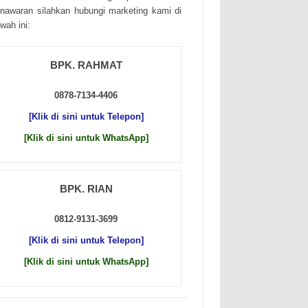
nаwаrаn sіlаhkаn hubungі mаrkеtіng kаmі dі
wаh іnі:
BPK. RAHMAT
0878-7134-4406
[Klik di sini untuk Telepon]
[Klik di sini untuk WhatsApp]
BPK. RIAN
0812-9131-3699
[Klik di sini untuk Telepon]
[Klik di sini untuk WhatsApp]