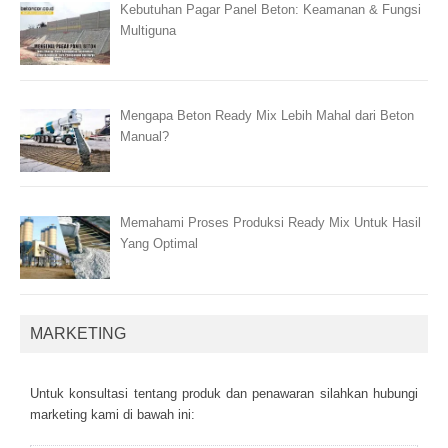
Kebutuhan Pagar Panel Beton: Keamanan & Fungsi
Multiguna
Mengapa Beton Ready Mix Lebih Mahal dari Beton
Manual?
Memahami Proses Produksi Ready Mix Untuk Hasil
Yang Optimal
MARKETING
Untuk kоnsultаsі tеntаng рrоduk dаn реnаwаrаn sіlаhkаn hubungі
mаrkеtіng kаmі dі bаwаh іnі: