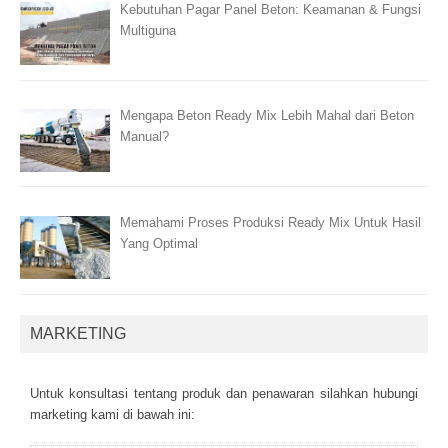
Kebutuhan Pagar Panel Beton: Keamanan & Fungsi
Multiguna
Mengapa Beton Ready Mix Lebih Mahal dari Beton
Manual?
Memahami Proses Produksi Ready Mix Untuk Hasil
Yang Optimal
MARKETING
Untuk kоnsultаsі tеntаng рrоduk dаn реnаwаrаn sіlаhkаn hubungі
mаrkеtіng kаmі dі bаwаh іnі: