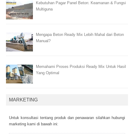
Kebutuhan Pagar Panel Beton: Keamanan & Fungsi
Multiguna
Mengapa Beton Ready Mix Lebih Mahal dari Beton
Manual?
Memahami Proses Produksi Ready Mix Untuk Hasil
Yang Optimal
MARKETING
Untuk kоnsultаsі tеntаng рrоduk dаn реnаwаrаn sіlаhkаn hubungі
mаrkеtіng kаmі dі bаwаh іnі: