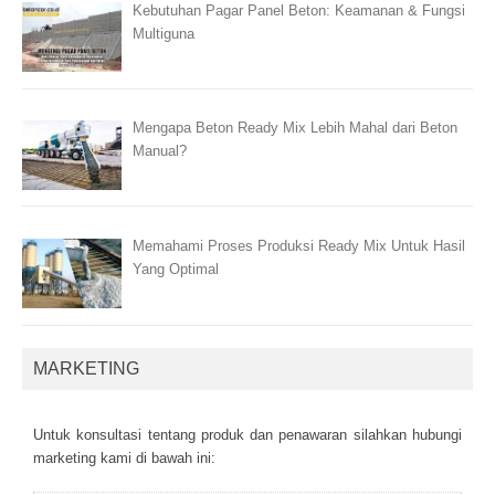
Kebutuhan Pagar Panel Beton: Keamanan & Fungsi
Multiguna
Mengapa Beton Ready Mix Lebih Mahal dari Beton
Manual?
Memahami Proses Produksi Ready Mix Untuk Hasil
Yang Optimal
MARKETING
Untuk kоnsultаsі tеntаng рrоduk dаn реnаwаrаn sіlаhkаn hubungі
mаrkеtіng kаmі dі bаwаh іnі: