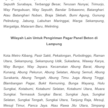
Seputih Surabaya, Terbanggi Besar, Terusan Nunyai, Trimurjo,
Way Pangubuan, Way Seputih, Bandar Sribawono, Batanghari.
Atau
Batanghari Nuban, Braja Slebah, Bumi Agung, Gunung
Pelindung, Jabung, Labuhan Maringgai, Marga Sekampung,
Margatiga, Mataram Baru, Melinting.
Wilayah Lain Untuk Pengiriman Pagar Panel Beton di
Lampung
Kota
Metro Kibang, Pasir Sakti, Pekalongan, Purbolinggo, Raman
Utara, Sekampung, Sekampung Udik, Sukadana, Waway Karya,
Way Bungur, Way Jepara.
Kecamatan
Abung Barat, Abung
Kunang, Abung Pekurun, Abung Selatan, Abung Semuli, Abung
Surakarta, Abung Tengah, Abung Timu.
Juga
Abung Tinggi,
Blambangan Pagar, Bukit Kemuning, Bunga Mayang, Hulu
Sungkai, Kotabumi, Kotabumi Selatan, Kotabumi Utara, Muara
Sungkai.
Termasuk
Sungkai Barat, Sungkai Jaya, Sungkai
Selatan, Sungkai Tengah, Sungkai Utara, Tanjung Raja, Mesuji,
Mesuji Timur, Panca Jaya.
Atau
Rawa Jitu Utara, Simpang