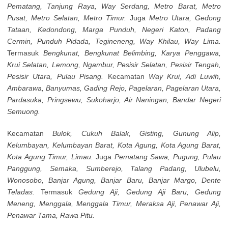
Pematang, Tanjung Raya, Way Serdang, Metro Barat, Metro
Pusat, Metro Selatan, Metro Timur.
Juga
Metro Utara, Gedong
Tataan, Kedondong, Marga Punduh, Negeri Katon, Padang
Cermin, Punduh Pidada, Tegineneng, Way Khilau, Way Lima.
Termasuk
Bengkunat, Bengkunat Belimbing, Karya Penggawa,
Krui Selatan, Lemong, Ngambur, Pesisir Selatan, Pesisir Tengah,
Pesisir Utara, Pulau Pisang.
Kecamatan
Way Krui, Adi Luwih,
Ambarawa, Banyumas, Gading Rejo, Pagelaran, Pagelaran Utara,
Pardasuka, Pringsewu, Sukoharjo, Air Naningan, Bandar Negeri
Semuong.
Kecamatan
Bulok, Cukuh Balak, Gisting, Gunung Alip,
Kelumbayan, Kelumbayan Barat, Kota Agung, Kota Agung Barat,
Kota Agung Timur, Limau.
Juga
Pematang Sawa, Pugung, Pulau
Panggung, Semaka, Sumberejo, Talang Padang, Ulubelu,
Wonosobo, Banjar Agung, Banjar Baru, Banjar Margo, Dente
Teladas.
Termasuk
Gedung Aji, Gedung Aji Baru, Gedung
Meneng, Menggala, Menggala Timur, Meraksa Aji, Penawar Aji,
Penawar Tama, Rawa Pitu.