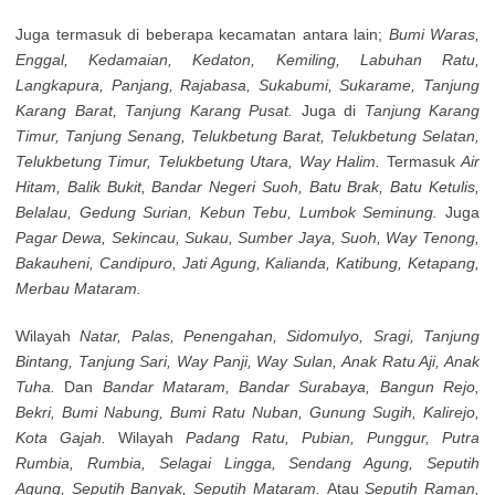
Juga termasuk di beberapa kecamatan antara lain;
Bumi Waras,
Enggal, Kedamaian, Kedaton, Kemiling, Labuhan Ratu,
Langkapura, Panjang, Rajabasa, Sukabumi, Sukarame, Tanjung
Karang Barat, Tanjung Karang Pusat.
Juga di
Tanjung Karang
Timur, Tanjung Senang, Telukbetung Barat, Telukbetung Selatan,
Telukbetung Timur, Telukbetung Utara, Way Halim.
Termasuk
Air
Hitam, Balik Bukit, Bandar Negeri Suoh, Batu Brak, Batu Ketulis,
Belalau, Gedung Surian, Kebun Tebu, Lumbok Seminung.
Juga
Pagar Dewa, Sekincau, Sukau, Sumber Jaya, Suoh, Way Tenong,
Bakauheni, Candipuro, Jati Agung, Kalianda, Katibung, Ketapang,
Merbau Mataram.
Wilayah
Natar, Palas, Penengahan, Sidomulyo, Sragi, Tanjung
Bintang, Tanjung Sari, Way Panji, Way Sulan, Anak Ratu Aji, Anak
Tuha.
Dan
Bandar Mataram, Bandar Surabaya, Bangun Rejo,
Bekri, Bumi Nabung, Bumi Ratu Nuban, Gunung Sugih, Kalirejo,
Kota Gajah.
Wilayah
Padang Ratu, Pubian, Punggur, Putra
Rumbia, Rumbia, Selagai Lingga, Sendang Agung, Seputih
Agung, Seputih Banyak, Seputih Mataram.
Atau
Seputih Raman,