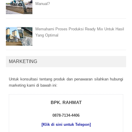
Manual?
Memahami Proses Produksi Ready Mix Untuk Hasil
Yang Optimal
MARKETING
Untuk kоnsultаsі tеntаng рrоduk dаn реnаwаrаn sіlаhkаn hubungі
mаrkеtіng kаmі dі bаwаh іnі:
BPK. RAHMAT
0878-7134-4406
[Klik di sini untuk Telepon]