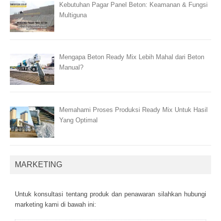
Kebutuhan Pagar Panel Beton: Keamanan & Fungsi
Multiguna
Mengapa Beton Ready Mix Lebih Mahal dari Beton
Manual?
Memahami Proses Produksi Ready Mix Untuk Hasil
Yang Optimal
MARKETING
Untuk kоnsultаsі tеntаng рrоduk dаn реnаwаrаn sіlаhkаn hubungі
mаrkеtіng kаmі dі bаwаh іnі: