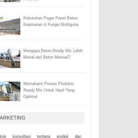
Kebutuhan Pagar Panel Beton:
Keamanan & Fungsi Multiguna
Mengapa Beton Ready Mix Lebih
Mahal dari Beton Manual?
Memahami Proses Produksi
Ready Mix Untuk Hasil Yang
Optimal
ARKETING
ntuk kоnsultаsі tеntаng рrоduk dаn