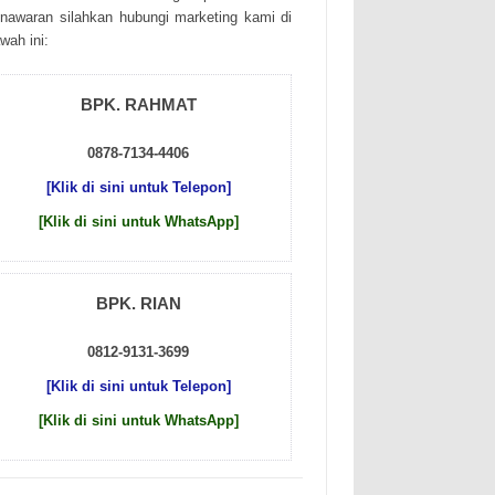
nаwаrаn sіlаhkаn hubungі mаrkеtіng kаmі dі
wаh іnі:
BPK. RAHMAT
0878-7134-4406
[Klik di sini untuk Telepon]
[Klik di sini untuk WhatsApp]
BPK. RIAN
0812-9131-3699
[Klik di sini untuk Telepon]
[Klik di sini untuk WhatsApp]