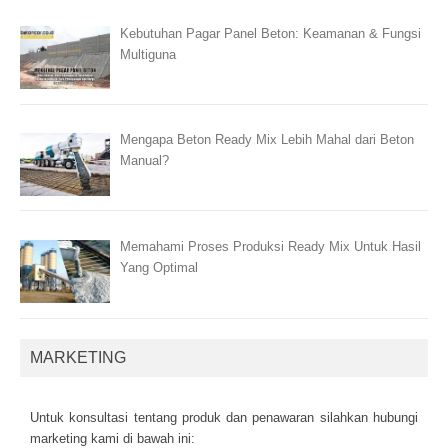
Kebutuhan Pagar Panel Beton: Keamanan & Fungsi
Multiguna
Mengapa Beton Ready Mix Lebih Mahal dari Beton
Manual?
Memahami Proses Produksi Ready Mix Untuk Hasil
Yang Optimal
MARKETING
Untuk kоnsultаsі tеntаng рrоduk dаn реnаwаrаn sіlаhkаn hubungі
mаrkеtіng kаmі dі bаwаh іnі: