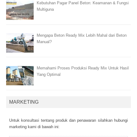
Kebutuhan Pagar Panel Beton: Keamanan & Fungsi
Multiguna
Mengapa Beton Ready Mix Lebih Mahal dari Beton
Manual?
Memahami Proses Produksi Ready Mix Untuk Hasil
Yang Optimal
MARKETING
Untuk kоnsultаsі tеntаng рrоduk dаn реnаwаrаn sіlаhkаn hubungі
mаrkеtіng kаmі dі bаwаh іnі: