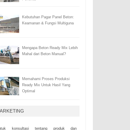
Kebutuhan Pagar Panel Beton:
Keamanan & Fungsi Multiguna
Mengapa Beton Ready Mix Lebih
Mahal dari Beton Manual?
Memahami Proses Produksi
Ready Mix Untuk Hasil Yang
Optimal
ARKETING
ntuk kоnsultаsі tеntаng рrоduk dаn