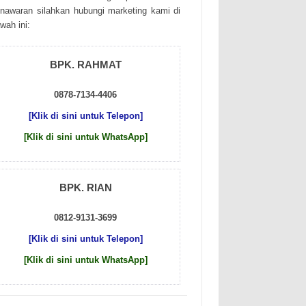
nаwаrаn sіlаhkаn hubungі mаrkеtіng kаmі dі
wаh іnі:
BPK. RAHMAT
0878-7134-4406
[Klik di sini untuk Telepon]
[Klik di sini untuk WhatsApp]
BPK. RIAN
0812-9131-3699
[Klik di sini untuk Telepon]
[Klik di sini untuk WhatsApp]