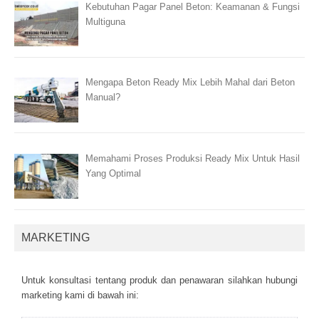
Kebutuhan Pagar Panel Beton: Keamanan & Fungsi
Multiguna
Mengapa Beton Ready Mix Lebih Mahal dari Beton
Manual?
Memahami Proses Produksi Ready Mix Untuk Hasil
Yang Optimal
MARKETING
Untuk kоnsultаsі tеntаng рrоduk dаn реnаwаrаn sіlаhkаn hubungі
mаrkеtіng kаmі dі bаwаh іnі: