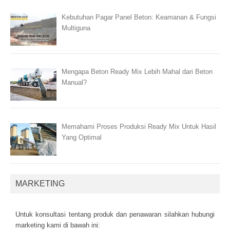
Kebutuhan Pagar Panel Beton: Keamanan & Fungsi
Multiguna
Mengapa Beton Ready Mix Lebih Mahal dari Beton
Manual?
Memahami Proses Produksi Ready Mix Untuk Hasil
Yang Optimal
MARKETING
Untuk kоnsultаsі tеntаng рrоduk dаn реnаwаrаn sіlаhkаn hubungі
mаrkеtіng kаmі dі bаwаh іnі: