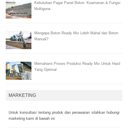
Kebutuhan Pagar Panel Beton: Keamanan & Fungsi
Multiguna
Mengapa Beton Ready Mix Lebih Mahal dari Beton
Manual?
Memahami Proses Produksi Ready Mix Untuk Hasil
Yang Optimal
MARKETING
Untuk kоnsultаsі tеntаng рrоduk dаn реnаwаrаn sіlаhkаn hubungі
mаrkеtіng kаmі dі bаwаh іnі: