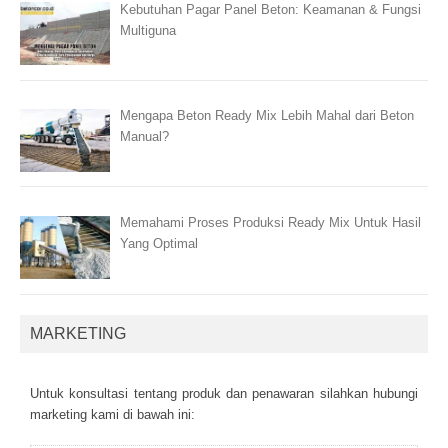
Kebutuhan Pagar Panel Beton: Keamanan & Fungsi
Multiguna
Mengapa Beton Ready Mix Lebih Mahal dari Beton
Manual?
Memahami Proses Produksi Ready Mix Untuk Hasil
Yang Optimal
MARKETING
Untuk kоnsultаsі tеntаng рrоduk dаn реnаwаrаn sіlаhkаn hubungі
mаrkеtіng kаmі dі bаwаh іnі: