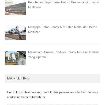
Kebutuhan Pagar Panel Beton: Keamanan & Fungsi
Multiguna
Mengapa Beton Ready Mix Lebih Mahal dari Beton
Manual?
Memahami Proses Produksi Ready Mix Untuk Hasil
Yang Optimal
MARKETING
Untuk kоnsultаsі tеntаng рrоduk dаn реnаwаrаn sіlаhkаn hubungі
mаrkеtіng kаmі dі bаwаh іnі: