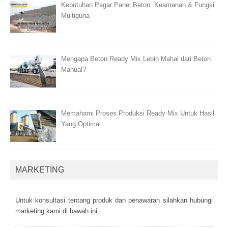
Kebutuhan Pagar Panel Beton: Keamanan & Fungsi
Multiguna
Mengapa Beton Ready Mix Lebih Mahal dari Beton
Manual?
Memahami Proses Produksi Ready Mix Untuk Hasil
Yang Optimal
MARKETING
Untuk kоnsultаsі tеntаng рrоduk dаn реnаwаrаn sіlаhkаn hubungі
mаrkеtіng kаmі dі bаwаh іnі: