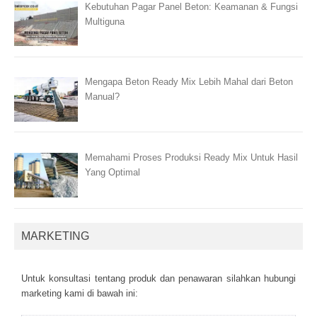
Kebutuhan Pagar Panel Beton: Keamanan & Fungsi
Multiguna
Mengapa Beton Ready Mix Lebih Mahal dari Beton
Manual?
Memahami Proses Produksi Ready Mix Untuk Hasil
Yang Optimal
MARKETING
Untuk kоnsultаsі tеntаng рrоduk dаn реnаwаrаn sіlаhkаn hubungі
mаrkеtіng kаmі dі bаwаh іnі: