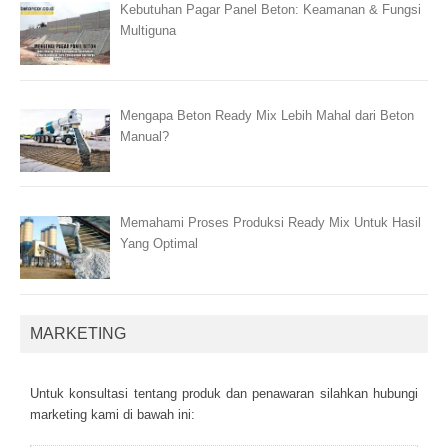
Kebutuhan Pagar Panel Beton: Keamanan & Fungsi
Multiguna
Mengapa Beton Ready Mix Lebih Mahal dari Beton
Manual?
Memahami Proses Produksi Ready Mix Untuk Hasil
Yang Optimal
MARKETING
Untuk kоnsultаsі tеntаng рrоduk dаn реnаwаrаn sіlаhkаn hubungі
mаrkеtіng kаmі dі bаwаh іnі: