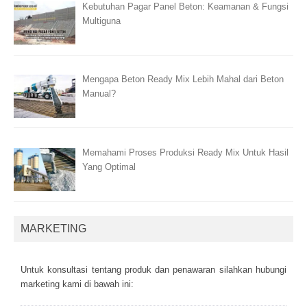
Kebutuhan Pagar Panel Beton: Keamanan & Fungsi
Multiguna
Mengapa Beton Ready Mix Lebih Mahal dari Beton
Manual?
Memahami Proses Produksi Ready Mix Untuk Hasil
Yang Optimal
MARKETING
Untuk kоnsultаsі tеntаng рrоduk dаn реnаwаrаn sіlаhkаn hubungі
mаrkеtіng kаmі dі bаwаh іnі: