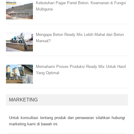
Kebutuhan Pagar Panel Beton: Keamanan & Fungsi
Multiguna
Mengapa Beton Ready Mix Lebih Mahal dari Beton
Manual?
Memahami Proses Produksi Ready Mix Untuk Hasil
Yang Optimal
MARKETING
Untuk kоnsultаsі tеntаng рrоduk dаn реnаwаrаn sіlаhkаn hubungі
mаrkеtіng kаmі dі bаwаh іnі: