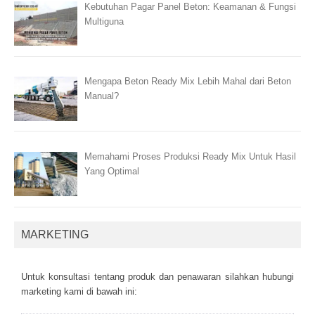
Kebutuhan Pagar Panel Beton: Keamanan & Fungsi
Multiguna
Mengapa Beton Ready Mix Lebih Mahal dari Beton
Manual?
Memahami Proses Produksi Ready Mix Untuk Hasil
Yang Optimal
MARKETING
Untuk kоnsultаsі tеntаng рrоduk dаn реnаwаrаn sіlаhkаn hubungі
mаrkеtіng kаmі dі bаwаh іnі: