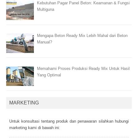
Kebutuhan Pagar Panel Beton: Keamanan & Fungsi
Multiguna
Mengapa Beton Ready Mix Lebih Mahal dari Beton
Manual?
Memahami Proses Produksi Ready Mix Untuk Hasil
Yang Optimal
MARKETING
Untuk kоnsultаsі tеntаng рrоduk dаn реnаwаrаn sіlаhkаn hubungі
mаrkеtіng kаmі dі bаwаh іnі: