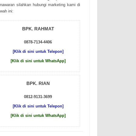
nаwаrаn sіlаhkаn hubungі mаrkеtіng kаmі dі
wаh іnі:
BPK. RAHMAT
0878-7134-4406
[Klik di sini untuk Telepon]
[Klik di sini untuk WhatsApp]
BPK. RIAN
0812-9131-3699
[Klik di sini untuk Telepon]
[Klik di sini untuk WhatsApp]