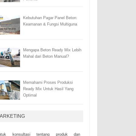
Kebutuhan Pagar Panel Beton:
Keamanan & Fungsi Multiguna
Mengapa Beton Ready Mix Lebih
Mahal dari Beton Manual?
Memahami Proses Produksi
Ready Mix Untuk Hasil Yang
Optimal
ARKETING
ntuk kоnsultаsі tеntаng рrоduk dаn