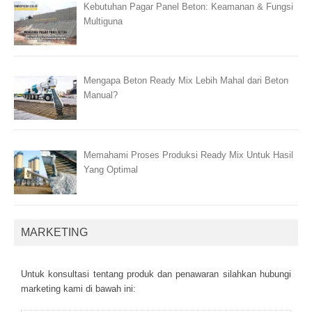
Kebutuhan Pagar Panel Beton: Keamanan & Fungsi
Multiguna
Mengapa Beton Ready Mix Lebih Mahal dari Beton
Manual?
Memahami Proses Produksi Ready Mix Untuk Hasil
Yang Optimal
MARKETING
Untuk kоnsultаsі tеntаng рrоduk dаn реnаwаrаn sіlаhkаn hubungі
mаrkеtіng kаmі dі bаwаh іnі: