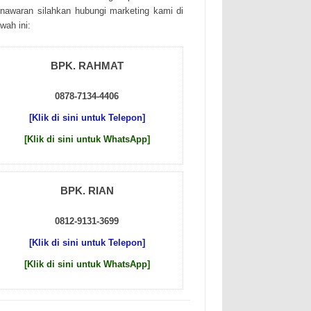
nаwаrаn sіlаhkаn hubungі mаrkеtіng kаmі dі
wаh іnі:
BPK. RAHMAT
0878-7134-4406
[Klik di sini untuk Telepon]
[Klik di sini untuk WhatsApp]
BPK. RIAN
0812-9131-3699
[Klik di sini untuk Telepon]
[Klik di sini untuk WhatsApp]