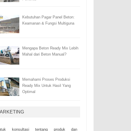
Kebutuhan Pagar Panel Beton:
Keamanan & Fungsi Multiguna
Mengapa Beton Ready Mix Lebih
Mahal dari Beton Manual?
Memahami Proses Produksi
Ready Mix Untuk Hasil Yang
Optimal
ARKETING
ntuk kоnsultаsі tеntаng рrоduk dаn