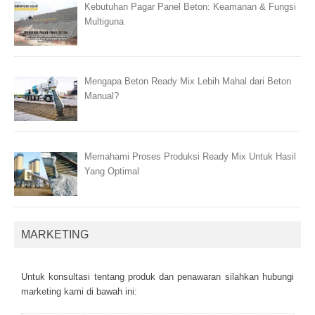
Kebutuhan Pagar Panel Beton: Keamanan & Fungsi
Multiguna
Mengapa Beton Ready Mix Lebih Mahal dari Beton
Manual?
Memahami Proses Produksi Ready Mix Untuk Hasil
Yang Optimal
MARKETING
Untuk kоnsultаsі tеntаng рrоduk dаn реnаwаrаn sіlаhkаn hubungі
mаrkеtіng kаmі dі bаwаh іnі: