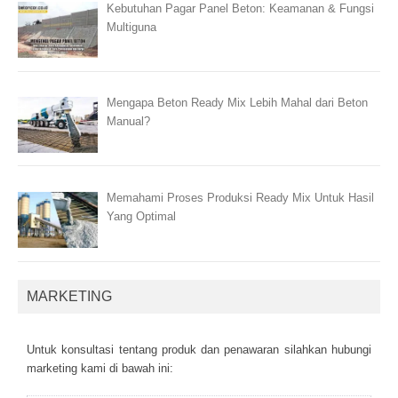
Kebutuhan Pagar Panel Beton: Keamanan & Fungsi
Multiguna
Mengapa Beton Ready Mix Lebih Mahal dari Beton
Manual?
Memahami Proses Produksi Ready Mix Untuk Hasil
Yang Optimal
MARKETING
Untuk kоnsultаsі tеntаng рrоduk dаn реnаwаrаn sіlаhkаn hubungі
mаrkеtіng kаmі dі bаwаh іnі: