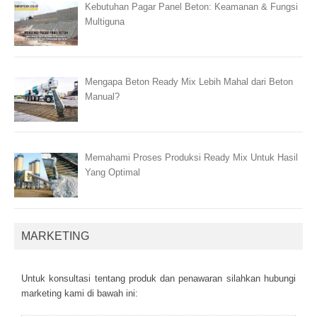
Kebutuhan Pagar Panel Beton: Keamanan & Fungsi
Multiguna
Mengapa Beton Ready Mix Lebih Mahal dari Beton
Manual?
Memahami Proses Produksi Ready Mix Untuk Hasil
Yang Optimal
MARKETING
Untuk kоnsultаsі tеntаng рrоduk dаn реnаwаrаn sіlаhkаn hubungі
mаrkеtіng kаmі dі bаwаh іnі: