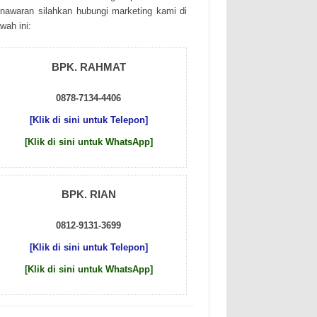
nаwаrаn sіlаhkаn hubungі mаrkеtіng kаmі dі
wаh іnі:
BPK. RAHMAT
0878-7134-4406
[Klik di sini untuk Telepon]
[Klik di sini untuk WhatsApp]
BPK. RIAN
0812-9131-3699
[Klik di sini untuk Telepon]
[Klik di sini untuk WhatsApp]