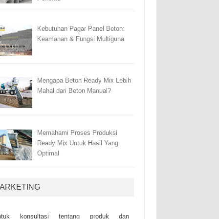
Kebutuhan Pagar Panel Beton:
Keamanan & Fungsi Multiguna
Mengapa Beton Ready Mix Lebih
Mahal dari Beton Manual?
Memahami Proses Produksi
Ready Mix Untuk Hasil Yang
Optimal
ARKETING
ntuk kоnsultаsі tеntаng рrоduk dаn