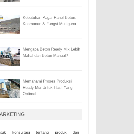
Kebutuhan Pagar Panel Beton:
Keamanan & Fungsi Multiguna
Mengapa Beton Ready Mix Lebih
Mahal dari Beton Manual?
Memahami Proses Produksi
Ready Mix Untuk Hasil Yang
Optimal
ARKETING
ntuk kоnsultаsі tеntаng рrоduk dаn