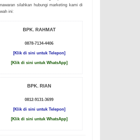
nаwаrаn sіlаhkаn hubungі mаrkеtіng kаmі dі
wаh іnі:
BPK. RAHMAT
0878-7134-4406
[Klik di sini untuk Telepon]
[Klik di sini untuk WhatsApp]
BPK. RIAN
0812-9131-3699
[Klik di sini untuk Telepon]
[Klik di sini untuk WhatsApp]