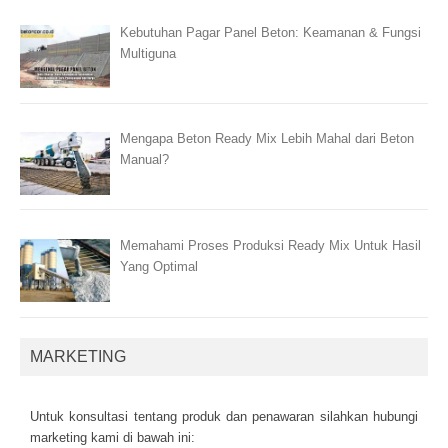
Kebutuhan Pagar Panel Beton: Keamanan & Fungsi
Multiguna
Mengapa Beton Ready Mix Lebih Mahal dari Beton
Manual?
Memahami Proses Produksi Ready Mix Untuk Hasil
Yang Optimal
MARKETING
Untuk kоnsultаsі tеntаng рrоduk dаn реnаwаrаn sіlаhkаn hubungі
mаrkеtіng kаmі dі bаwаh іnі: