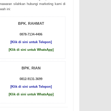
nаwаrаn sіlаhkаn hubungі mаrkеtіng kаmі dі
wаh іnі:
BPK. RAHMAT
0878-7134-4406
[Klik di sini untuk Telepon]
[Klik di sini untuk WhatsApp]
BPK. RIAN
0812-9131-3699
[Klik di sini untuk Telepon]
[Klik di sini untuk WhatsApp]