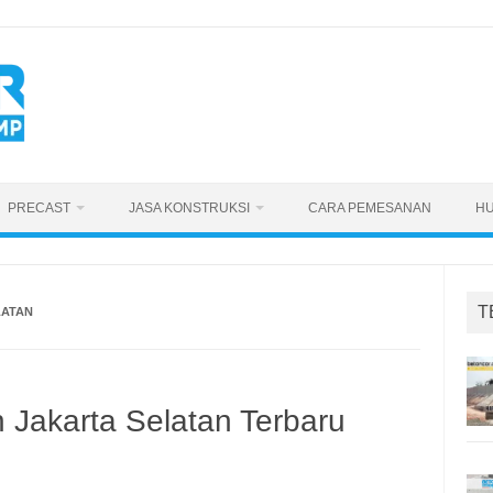
PRECAST
JASA KONSTRUKSI
CARA PEMESANAN
HU
T
LATAN
h Jakarta Selatan Terbaru