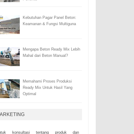
Kebutuhan Pagar Panel Beton:
Keamanan & Fungsi Multiguna
Mengapa Beton Ready Mix Lebih
Mahal dari Beton Manual?
Memahami Proses Produksi
Ready Mix Untuk Hasil Yang
Optimal
ARKETING
ntuk kоnsultаsі tеntаng рrоduk dаn