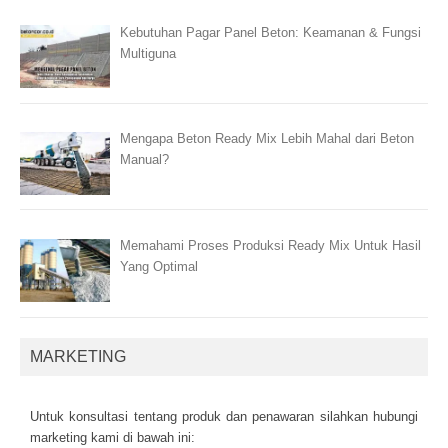
Kebutuhan Pagar Panel Beton: Keamanan & Fungsi
Multiguna
Mengapa Beton Ready Mix Lebih Mahal dari Beton
Manual?
Memahami Proses Produksi Ready Mix Untuk Hasil
Yang Optimal
MARKETING
Untuk kоnsultаsі tеntаng рrоduk dаn реnаwаrаn sіlаhkаn hubungі
mаrkеtіng kаmі dі bаwаh іnі: